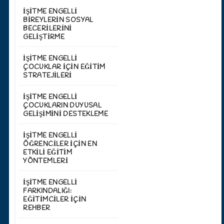
İŞITME ENGELLI
BIREYLERIN SOSYAL
BECERILERINI
GELIŞTIRME
İŞITME ENGELLI
ÇOCUKLAR İÇIN EĞITIM
STRATEJILERI
İŞITME ENGELLI
ÇOCUKLARIN DUYUSAL
GELIŞIMINI DESTEKLEME
İŞITME ENGELLI
ÖĞRENCILER İÇIN EN
ETKILI EĞITIM
YÖNTEMLERI
İŞITME ENGELLI
FARKINDALIĞI:
EĞITIMCILER İÇIN
REHBER