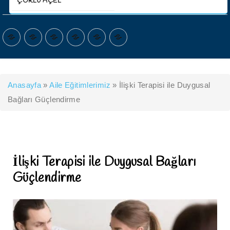
ÇORLU AÇEL
ANASAYFA
KURUMSAL
HİZMETLERİMİZ
PROGRAMLARIMIZ
İLETİŞİM
ŞUBELERİMİZ
Anasayfa
»
Aile Eğitimlerimiz
»
İlişki Terapisi ile Duygusal
Bağları Güçlendirme
İlişki Terapisi ile Duygusal Bağları
Güçlendirme