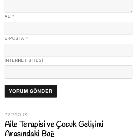
AD
*
E-POSTA
*
İNTERNET SITESI
Yazı
gezinmesi
PREVIOUS
Aile Terapisi ve Çocuk Gelişimi
Previous
Arasındaki Bağ
post: