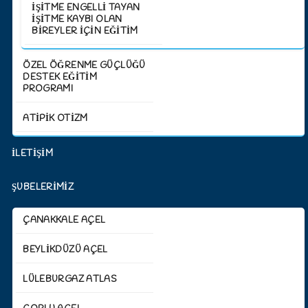
İŞITME ENGELLI TAYAN
İŞITME KAYBI OLAN
BIREYLER İÇIN EĞITIM
ÖZEL ÖĞRENME GÜÇLÜĞÜ
DESTEK EĞİTİM
PROGRAMI
ATİPİK OTİZM
İLETİŞİM
ŞUBELERİMİZ
ÇANAKKALE AÇEL
BEYLIKDÜZÜ AÇEL
LÜLEBURGAZ ATLAS