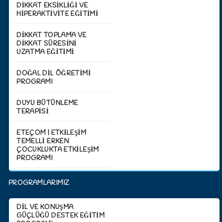
DİKKAT EKSİKLİĞİ VE
HİPERAKTİVİTE EĞİTİMİ
DİKKAT TOPLAMA VE
DİKKAT SÜRESİNİ
UZATMA EĞİTİMİ
DOĞAL DİL ÖĞRETİMİ
PROGRAMI
DUYU BÜTÜNLEME
TERAPİSİ
ETEÇOM | ETKİLEŞİM
TEMELLİ ERKEN
ÇOCUKLUKTA ETKİLEŞİM
PROGRAMI
PROGRAMLARIMIZ
DİL VE KONUŞMA
GÜÇLÜĞÜ DESTEK EĞİTİM