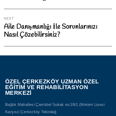
NEXT
Aile Danışmanlığı İle Sorunlarınızı
Next
Nasıl Çözebilirsiniz?
post:
ÖZEL ÇERKEZKÖY UZMAN ÖZEL
EĞİTİM VE REHABİLİTASYON
MERKEZİ
Bağlık Mahallesi Çamlıbel Sokak no:26/1 (Metem Lisesi
Karşısı) Çerkezköy Tekirdağ