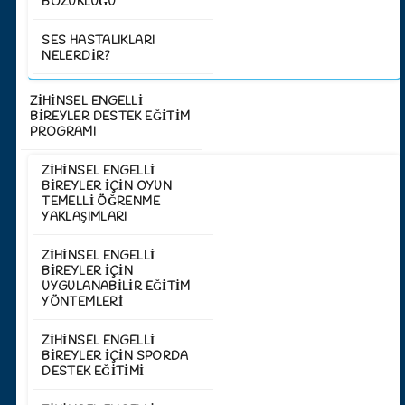
BOZUKLUĞU
SES HASTALIKLARI
NELERDIR?
ZİHİNSEL ENGELLİ
BİREYLER DESTEK EĞİTİM
PROGRAMI
ZIHINSEL ENGELLI
BIREYLER İÇIN OYUN
TEMELLI ÖĞRENME
YAKLAŞIMLARI
ZIHINSEL ENGELLI
BIREYLER İÇIN
UYGULANABILIR EĞITIM
YÖNTEMLERI
ZIHINSEL ENGELLI
BIREYLER IÇIN SPORDA
DESTEK EĞITIMI