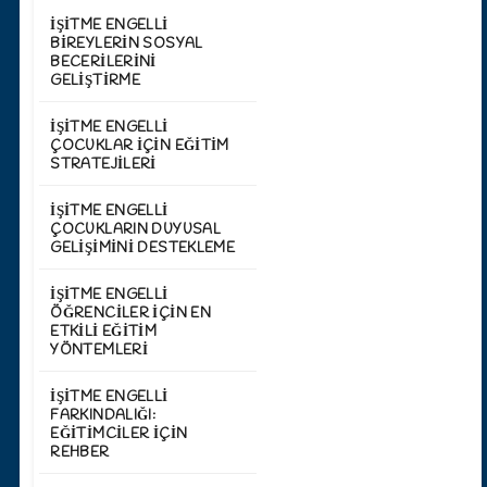
İŞITME ENGELLI
BIREYLERIN SOSYAL
BECERILERINI
GELIŞTIRME
İŞITME ENGELLI
ÇOCUKLAR İÇIN EĞITIM
STRATEJILERI
İŞITME ENGELLI
ÇOCUKLARIN DUYUSAL
GELIŞIMINI DESTEKLEME
İŞITME ENGELLI
ÖĞRENCILER İÇIN EN
ETKILI EĞITIM
YÖNTEMLERI
İŞITME ENGELLI
FARKINDALIĞI:
EĞITIMCILER İÇIN
REHBER