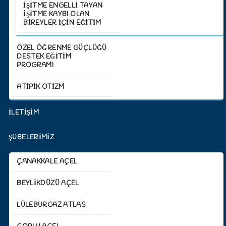
İŞITME ENGELLI TAYAN
İŞITME KAYBI OLAN
BIREYLER İÇIN EĞITIM
ÖZEL ÖĞRENME GÜÇLÜĞÜ
DESTEK EĞİTİM
PROGRAMI
ATİPİK OTİZM
İLETİŞİM
ŞUBELERİMİZ
ÇANAKKALE AÇEL
BEYLIKDÜZÜ AÇEL
LÜLEBURGAZ ATLAS