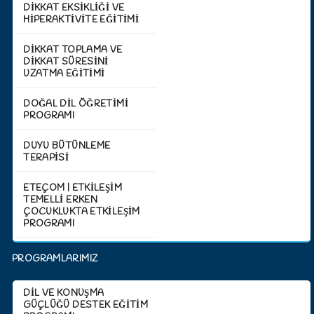
DİKKAT EKSİKLİĞİ VE
HİPERAKTİVİTE EĞİTİMİ
DİKKAT TOPLAMA VE
DİKKAT SÜRESİNİ
UZATMA EĞİTİMİ
DOĞAL DİL ÖĞRETİMİ
PROGRAMI
DUYU BÜTÜNLEME
TERAPİSİ
ETEÇOM | ETKİLEŞİM
TEMELLİ ERKEN
ÇOCUKLUKTA ETKİLEŞİM
PROGRAMI
PROGRAMLARIMIZ
DİL VE KONUŞMA
GÜÇLÜĞÜ DESTEK EĞİTİM