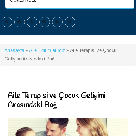
ÇORLU AÇEL
ANASAYFA
KURUMSAL
HİZMETLERİMİZ
PROGRAMLARIMIZ
İLETİŞİM
ŞUBELERİMİZ
Anasayfa
»
Aile Eğitimlerimiz
»
Aile Terapisi ve Çocuk
Gelişimi Arasındaki Bağ
Aile Terapisi ve Çocuk Gelişimi
Arasındaki Bağ