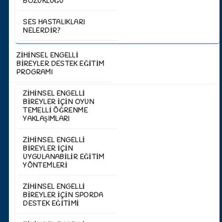
BOZUKLUĞU
SES HASTALIKLARI
NELERDIR?
ZİHİNSEL ENGELLİ
BİREYLER DESTEK EĞİTİM
PROGRAMI
ZIHINSEL ENGELLI
BIREYLER İÇIN OYUN
TEMELLI ÖĞRENME
YAKLAŞIMLARI
ZIHINSEL ENGELLI
BIREYLER İÇIN
UYGULANABILIR EĞITIM
YÖNTEMLERI
ZIHINSEL ENGELLI
BIREYLER IÇIN SPORDA
DESTEK EĞITIMI