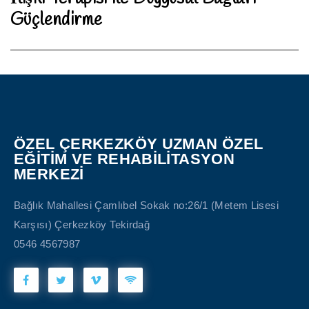
Güçlendirme
post:
ÖZEL ÇERKEZKÖY UZMAN ÖZEL
EĞİTİM VE REHABİLİTASYON
MERKEZİ
Bağlık Mahallesi Çamlıbel Sokak no:26/1 (Metem Lisesi
Karşısı) Çerkezköy Tekirdağ
0546 4567987