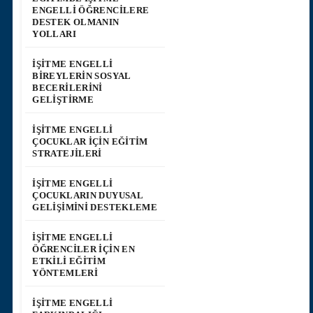
ENGELLI ÖĞRENCILERE
DESTEK OLMANIN
YOLLARI
İŞITME ENGELLI
BIREYLERIN SOSYAL
BECERILERINI
GELIŞTIRME
İŞITME ENGELLI
ÇOCUKLAR İÇIN EĞITIM
STRATEJILERI
İŞITME ENGELLI
ÇOCUKLARIN DUYUSAL
GELIŞIMINI DESTEKLEME
İŞITME ENGELLI
ÖĞRENCILER İÇIN EN
ETKILI EĞITIM
YÖNTEMLERI
İŞITME ENGELLI