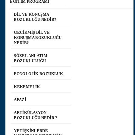
EĞİTİM PROGRAMI
DIL VE KONUŞMA
BOZUKLUĞU NEDIR?
GECIKMIŞ DIL VE
KONUŞMA BOZUKLUĞU
NEDIR?
SÖZEL ANLATIM
BOZUKLULUĞU
FONOLOJIK BOZUKLUK
KEKEMELIK
AFAZI
ARTIKÜLASYON
BOZUKLUĞU NEDIR ?
YETIŞKINLERDE