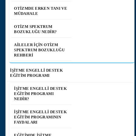
OTIZMDE ERKEN TANI VE
MÜDAHALE
OTIZM SPEKTRUM
BOZUKLUĞU NEDIR?
AILELER İÇIN OTIZM
SPEKTRUM BOZUKLUĞU
REHBERI
İŞİTME ENGELLİ DESTEK
EĞİTİM PROGRAMI
İŞITME ENGELLI DESTEK
EĞITIM PROGRAMI
NEDIR?
İŞITME ENGELLI DESTEK
EĞITIM PROGRAMININ
FAYDALARI
EĞITIMDE İŞITME