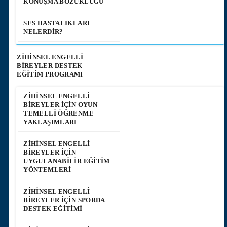
KONUŞMA BOZUKLUĞU
SES HASTALIKLARI
NELERDIR?
ZİHİNSEL ENGELLİ
BİREYLER DESTEK
EĞİTİM PROGRAMI
ZIHINSEL ENGELLI
BIREYLER İÇIN OYUN
TEMELLI ÖĞRENME
YAKLAŞIMLARI
ZIHINSEL ENGELLI
BIREYLER İÇIN
UYGULANABILIR EĞITIM
YÖNTEMLERI
ZIHINSEL ENGELLI
BIREYLER IÇIN SPORDA
DESTEK EĞITIMI