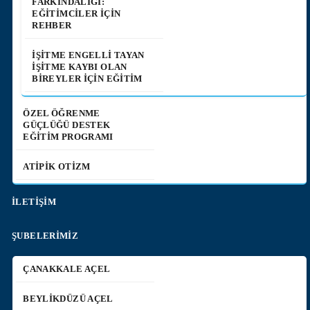
FARKINDALIĞI:
EĞITIMCILER İÇIN
REHBER
İŞITME ENGELLI TAYAN
İŞITME KAYBI OLAN
BIREYLER İÇIN EĞITIM
ÖZEL ÖĞRENME
GÜÇLÜĞÜ DESTEK
EĞİTİM PROGRAMI
ATİPİK OTİZM
İLETİŞİM
ŞUBELERİMİZ
ÇANAKKALE AÇEL
BEYLIKDÜZÜ AÇEL