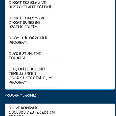
DİKKAT EKSİKLİĞİ VE
HİPERAKTİVİTE EĞİTİMİ
DİKKAT TOPLAMA VE
DİKKAT SÜRESİNİ
UZATMA EĞİTİMİ
DOĞAL DİL ÖĞRETİMİ
PROGRAMI
DUYU BÜTÜNLEME
TERAPİSİ
ETEÇOM | ETKİLEŞİM
TEMELLİ ERKEN
ÇOCUKLUKTA ETKİLEŞİM
PROGRAMI
PROGRAMLARIMIZ
DİL VE KONUŞMA
GÜÇLÜĞÜ DESTEK EĞİTİM