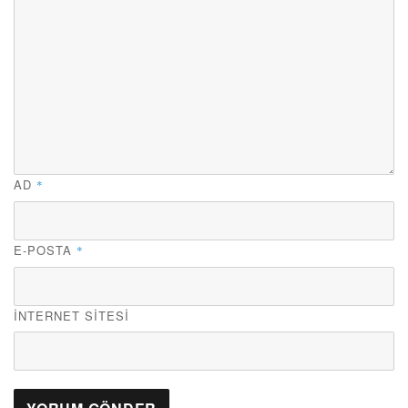
AD
*
E-POSTA
*
İNTERNET SITESI