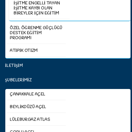
İŞITME ENGELLI TAYAN
İŞITME KAYBI OLAN
BIREYLER İÇIN EĞITIM
ÖZEL ÖĞRENME GÜÇLÜĞÜ
DESTEK EĞİTİM
PROGRAMI
ATİPİK OTİZM
İLETİŞİM
ŞUBELERİMİZ
ÇANAKKALE AÇEL
BEYLIKDÜZÜ AÇEL
LÜLEBURGAZ ATLAS