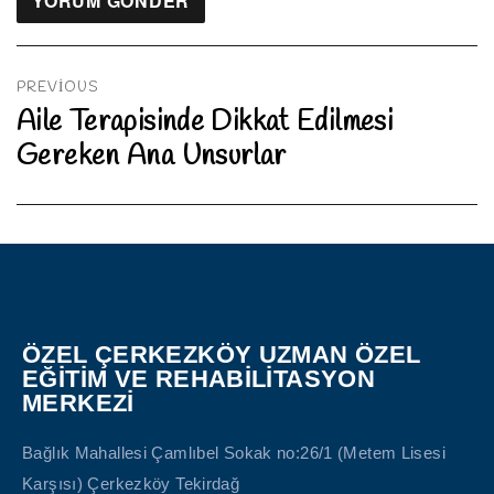
Yazı
gezinmesi
PREVIOUS
Aile Terapisinde Dikkat Edilmesi
Previous
Gereken Ana Unsurlar
post:
ÖZEL ÇERKEZKÖY UZMAN ÖZEL
EĞİTİM VE REHABİLİTASYON
MERKEZİ
Bağlık Mahallesi Çamlıbel Sokak no:26/1 (Metem Lisesi
Karşısı) Çerkezköy Tekirdağ