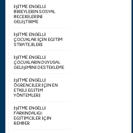
İŞITME ENGELLI
BIREYLERIN SOSYAL
BECERILERINI
GELIŞTIRME
İŞITME ENGELLI
ÇOCUKLAR İÇIN EĞITIM
STRATEJILERI
İŞITME ENGELLI
ÇOCUKLARIN DUYUSAL
GELIŞIMINI DESTEKLEME
İŞITME ENGELLI
ÖĞRENCILER İÇIN EN
ETKILI EĞITIM
YÖNTEMLERI
İŞITME ENGELLI
FARKINDALIĞI:
EĞITIMCILER İÇIN
REHBER