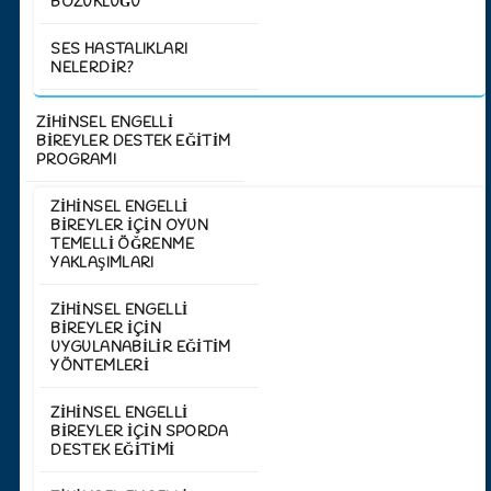
BOZUKLUĞU
SES HASTALIKLARI
NELERDIR?
ZİHİNSEL ENGELLİ
BİREYLER DESTEK EĞİTİM
PROGRAMI
ZIHINSEL ENGELLI
BIREYLER İÇIN OYUN
TEMELLI ÖĞRENME
YAKLAŞIMLARI
ZIHINSEL ENGELLI
BIREYLER İÇIN
UYGULANABILIR EĞITIM
YÖNTEMLERI
ZIHINSEL ENGELLI
BIREYLER IÇIN SPORDA
DESTEK EĞITIMI