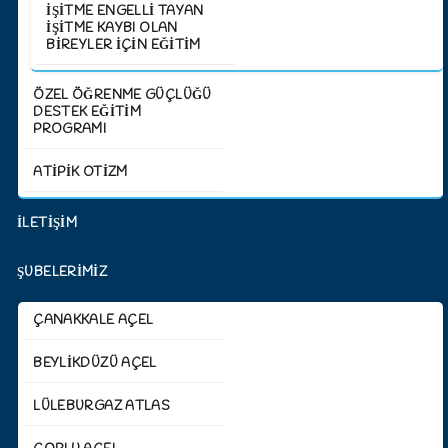
İŞITME ENGELLI TAYAN
İŞITME KAYBI OLAN
BIREYLER İÇIN EĞITIM
ÖZEL ÖĞRENME GÜÇLÜĞÜ
DESTEK EĞİTİM
PROGRAMI
ATİPİK OTİZM
İLETİŞİM
ŞUBELERİMİZ
ÇANAKKALE AÇEL
BEYLIKDÜZÜ AÇEL
LÜLEBURGAZ ATLAS