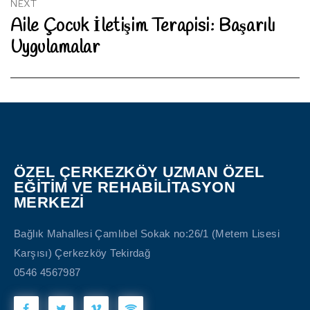
NEXT
Aile Çocuk İletişim Terapisi: Başarılı
Next
Uygulamalar
post:
ÖZEL ÇERKEZKÖY UZMAN ÖZEL
EĞİTİM VE REHABİLİTASYON
MERKEZİ
Bağlık Mahallesi Çamlıbel Sokak no:26/1 (Metem Lisesi
Karşısı) Çerkezköy Tekirdağ
0546 4567987