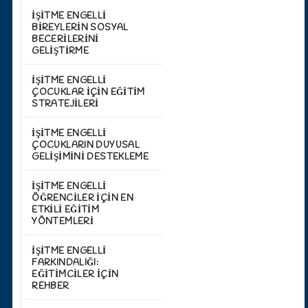
İŞITME ENGELLI
BIREYLERIN SOSYAL
BECERILERINI
GELIŞTIRME
İŞITME ENGELLI
ÇOCUKLAR İÇIN EĞITIM
STRATEJILERI
İŞITME ENGELLI
ÇOCUKLARIN DUYUSAL
GELIŞIMINI DESTEKLEME
İŞITME ENGELLI
ÖĞRENCILER İÇIN EN
ETKILI EĞITIM
YÖNTEMLERI
İŞITME ENGELLI
FARKINDALIĞI:
EĞITIMCILER İÇIN
REHBER