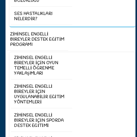
BOZUKLUĞU
SES HASTALIKLARI
NELERDIR?
ZİHİNSEL ENGELLİ
BİREYLER DESTEK EĞİTİM
PROGRAMI
ZIHINSEL ENGELLI
BIREYLER İÇIN OYUN
TEMELLI ÖĞRENME
YAKLAŞIMLARI
ZIHINSEL ENGELLI
BIREYLER İÇIN
UYGULANABILIR EĞITIM
YÖNTEMLERI
ZIHINSEL ENGELLI
BIREYLER IÇIN SPORDA
DESTEK EĞITIMI