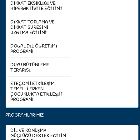
DİKKAT EKSİKLİĞİ VE
HİPERAKTİVİTE EĞİTİMİ
DİKKAT TOPLAMA VE
DİKKAT SÜRESİNİ
UZATMA EĞİTİMİ
DOĞAL DİL ÖĞRETİMİ
PROGRAMI
DUYU BÜTÜNLEME
TERAPİSİ
ETEÇOM | ETKİLEŞİM
TEMELLİ ERKEN
ÇOCUKLUKTA ETKİLEŞİM
PROGRAMI
PROGRAMLARIMIZ
DİL VE KONUŞMA
GÜÇLÜĞÜ DESTEK EĞİTİM