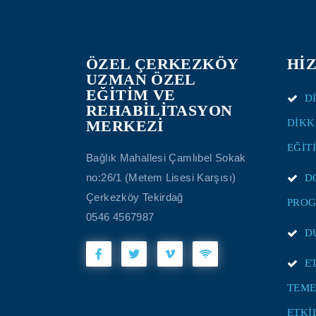
ÖZEL ÇERKEZKÖY
Hİ
UZMAN ÖZEL
EĞİTİM VE
D
REHABİLİTASYON
MERKEZİ
DİKK
EĞİT
Bağlık Mahallesi Çamlıbel Sokak
no:26/1 (Metem Lisesi Karşısı)
D
Çerkezköy Tekirdağ
PROG
0546 4567987
D
E
TEME
ETKİ