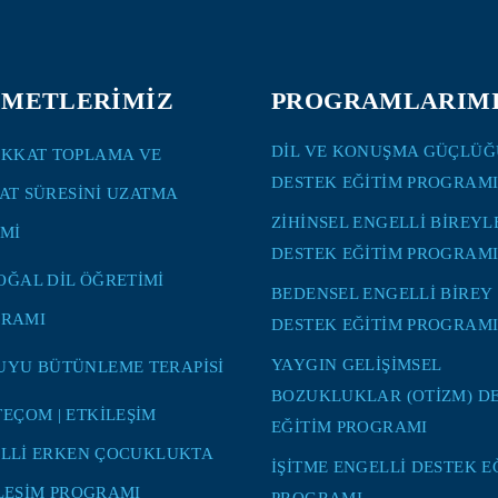
ZMETLERİMİZ
PROGRAMLARIM
DİL VE KONUŞMA GÜÇLÜĞ
İKKAT TOPLAMA VE
DESTEK EĞİTİM PROGRAM
AT SÜRESİNİ UZATMA
ZİHİNSEL ENGELLİ BİREYL
İMİ
DESTEK EĞİTİM PROGRAM
OĞAL DİL ÖĞRETİMİ
BEDENSEL ENGELLİ BİREY
RAMI
DESTEK EĞİTİM PROGRAM
YAYGIN GELİŞİMSEL
UYU BÜTÜNLEME TERAPİSİ
BOZUKLUKLAR (OTİZM) D
TEÇOM | ETKİLEŞİM
EĞİTİM PROGRAMI
LLİ ERKEN ÇOCUKLUKTA
İŞİTME ENGELLİ DESTEK E
LEŞİM PROGRAMI
PROGRAMI