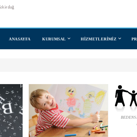
Tekirdağ
ANASAYFA
KURUMSAL
HİZMETLERİMİZ
P
BEDENSE