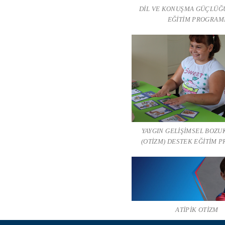
DİL VE KONUŞMA GÜÇLÜĞ
EĞİTİM PROGRAM
YAYGIN GELİŞİMSEL BOZ
(OTİZM) DESTEK EĞİTİM 
ATİPİK OTİZM